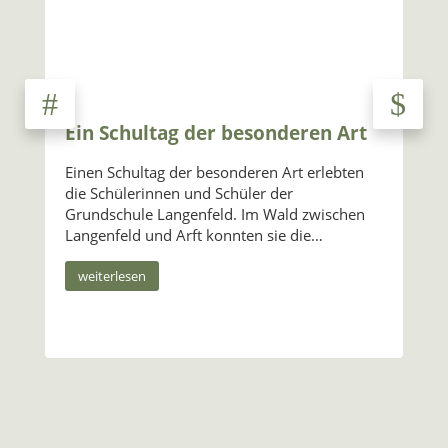
Ein Schultag der besonderen Art
Gr
Er
Einen Schultag der besonderen Art erlebten
die Schülerinnen und Schüler der
Vor
Grundschule Langenfeld. Im Wald zwischen
Ort
Langenfeld und Arft konnten sie die…
weg
Wal
weiterlesen
aus
w